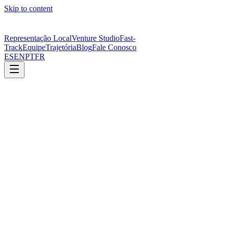
Skip to content
Representação Local
Venture Studio
Fast-
Track
Equipe
Trajetória
Blog
Fale Conosco
ES
EN
PT
FR
28 de maio de 2026
·
3 min read
Lei 641: Panamá Exige Substância Econômica de
Multinacionais — O Que Você Precisa Saber