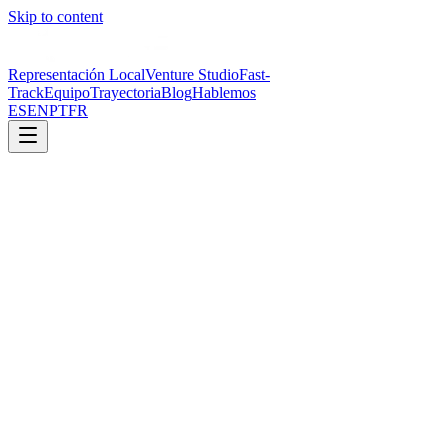
Skip to content
Representación Local
Venture Studio
Fast-
Track
Equipo
Trayectoria
Blog
Hablemos
ES
EN
PT
FR
28 de mayo de 2026
·
3 min read
Ley 641: Panamá Exige Sustancia Económica a
Multinacionales — Lo Que Debes Saber