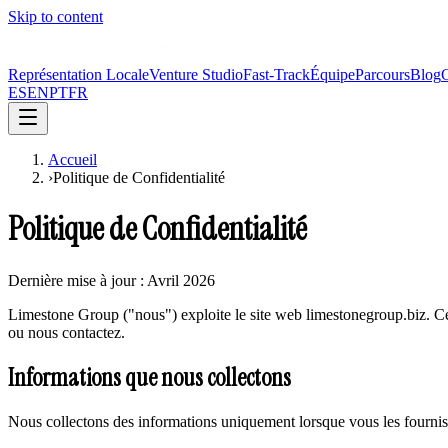
Skip to content
Représentation Locale
Venture Studio
Fast-Track
Équipe
Parcours
Blog
C
ES
EN
PT
FR
Accueil
›
Politique de Confidentialité
Politique de Confidentialité
Dernière mise à jour : Avril 2026
Limestone Group ("nous") exploite le site web limestonegroup.biz. Cett
ou nous contactez.
Informations que nous collectons
Nous collectons des informations uniquement lorsque vous les fournis